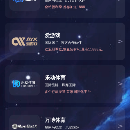
桩身内力测试
桩身完整性检测
锚杆承载力检测
地质雷达探测
桩基成孔质量检测
主体结构检测
钢结构检测
前一个：
无
ꄴ
土工试验