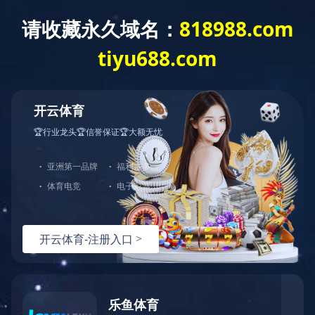
星空官方网站
星空官方网站-星