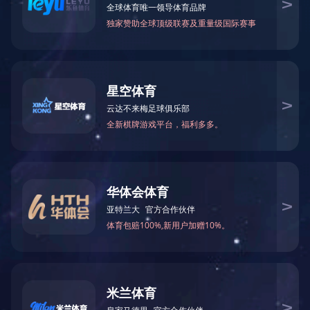
星空官方网站
集团新闻
2月28日，集
行业资讯
谷仓勇、总工程师
并对该项目进行了
该项目位于天津