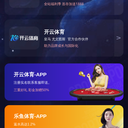
友情链接：
地址: 山东省济南市天桥区无影山西路686号
电话: 0531-81316386 81316384 81316383 85933313
邮编: 250031
CopyRight ©2022 A