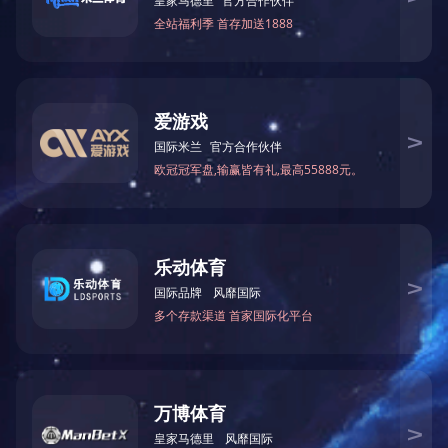
期紧，任务重，是
建立起完善的项目
度、抗弯能力的同
搭建、设备安装，
新、不屈不挠、勇
一线员工在集
献”的企业精神，
前一个：
无
ꄴ